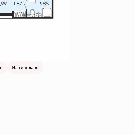
е
На генплане