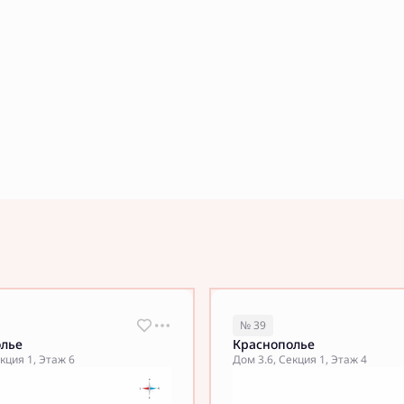
№ 39
олье
Краснополье
кция 1, Этаж 6
Дом 3.6, Секция 1, Этаж 4