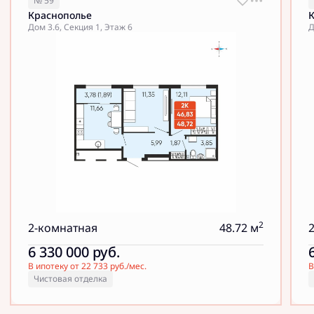
№ 59
Краснополье
Дом 3.6, Секция 1, Этаж 6
Д
2
2-комнатная
48.72 м
6 330 000
руб.
В ипотеку от 22 733 руб./мес.
В
Чистовая отделка