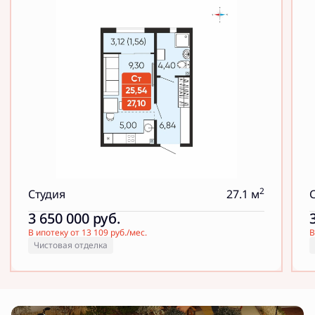
2
Студия
27.1 м
3 650 000
руб.
В ипотеку от 13 109 руб./мес.
В
Чистовая отделка