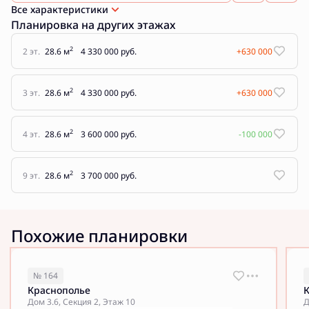
Все характеристики
Планировка на других этажах
2
2 эт.
28.6 м
4 330 000 руб.
+630 000
2
3 эт.
28.6 м
4 330 000 руб.
+630 000
2
4 эт.
28.6 м
3 600 000 руб.
-100 000
2
9 эт.
28.6 м
3 700 000 руб.
Похожие планировки
№ 164
Краснополье
Дом 3.6, Секция 2, Этаж 10
Д