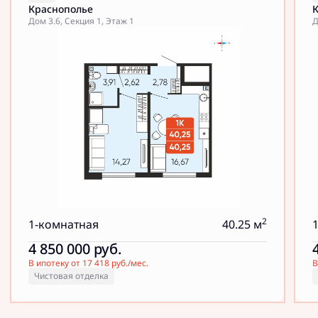
Краснополье
Дом 3.6, Секция 1, Этаж 1
Д
2
1-комнатная
40.25 м
4 850 000
руб.
В ипотеку от 17 418 руб./мес.
В
Чистовая отделка