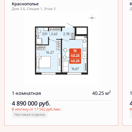
Краснополье
Дом 3.6, Секция 1, Этаж 5
Д
2
1-комнатная
40.25 м
4 890 000
руб.
В ипотеку от 17 562 руб./мес.
В
Чистовая отделка