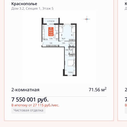
Краснополье
Дом 3.2, Секция 1, Этаж 5
Д
2
2-комнатная
71.56 м
7 550 001
руб.
В ипотеку от 27 115 руб./мес.
В
Чистовая отделка