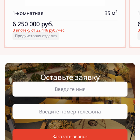
2
1-комнатная
35 м
6 250 000
руб.
В ипотеку от 22 446 руб./мес.
В
Предчистовая отделка
Оставьте заявку
Заказать звонок