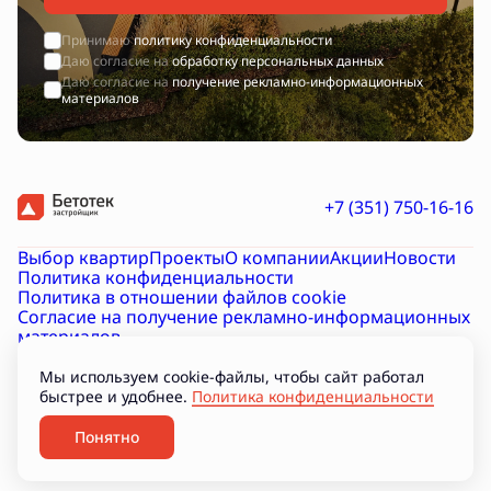
Принимаю
политику конфиденциальности
Даю согласие на
обработку персональных данных
Даю согласие на
получение рекламно-информационных
материалов
+7 (351) 750-16-16
Выбор квартир
Проекты
О компании
Акции
Новости
Политика конфиденциальности
Политика в отношении файлов cookie
Согласие на получение рекламно-информационных
материалов
Согласие на обработку персональных данных
Проектная декларация на наш.дом.рф
Документы
Мы используем cookie-файлы, чтобы сайт работал
Подборки
быстрее и удобнее.
Политика конфиденциальности
Разработано
Понятно