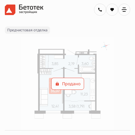
2
1-комнатная
35.07 м
Цена по запросу
Ипотека
от 21 943 руб.
Предчистовая отделка
Продано