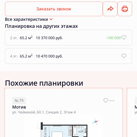
Заказать звонок
Все характеристики
Планировка на других этажах
2
2 эт.
65.2 м
10 370 000 руб.
-100 000
2
4 эт.
65.2 м
10 470 000 руб.
Похожие планировки
№ 79
Мотив
ул. Чайкиной, 60.1, Секция 2, Этаж 4
у