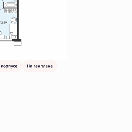
 корпусе
На генплане