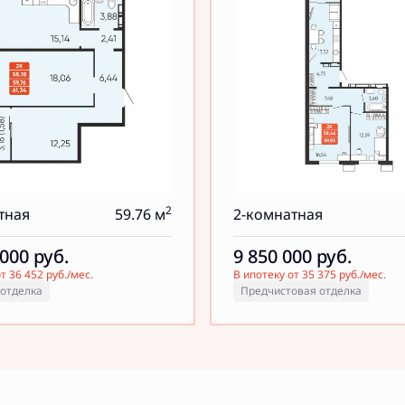
2
тная
59.76 м
2-комнатная
 000
руб.
9 850 000
руб.
т 36 452 руб./мес.
В ипотеку от 35 375 руб./мес.
 отделка
Предчистовая отделка