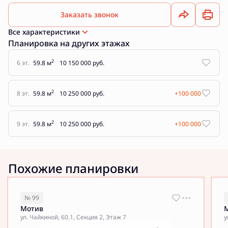
Заказать звонок
Все характеристики
Планировка на других этажах
2
6 эт.
59.8 м
10 150 000 руб.
2
8 эт.
59.8 м
10 250 000 руб.
+100 000
2
9 эт.
59.8 м
10 250 000 руб.
+100 000
Похожие планировки
№ 99
Мотив
ул. Чайкиной, 60.1, Секция 2, Этаж 7
у