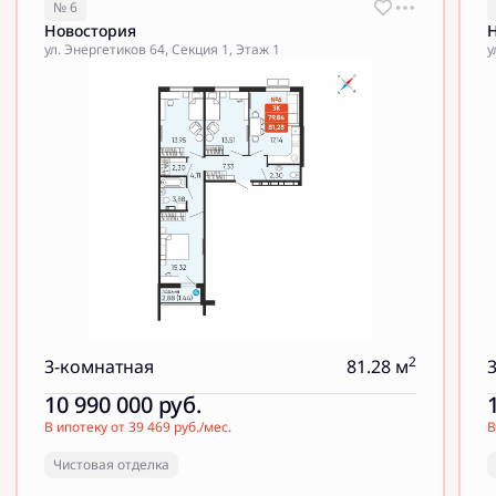
№ 6
Новостория
ул. Энергетиков 64, Секция 1, Этаж 1
у
2
3-комнатная
81.28 м
10 990 000
руб.
В ипотеку от 39 469 руб./мес.
В
Чистовая отделка