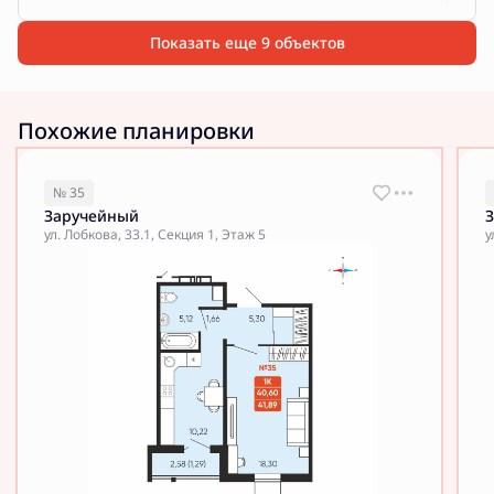
Показать еще 9 объектов
Похожие планировки
№ 35
Заручейный
ул. Лобкова, 33.1, Секция 1, Этаж 5
у