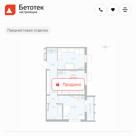
2
2-комнатная
53.49 м
Цена по запросу
Ипотека
от 35 005 руб.
Предчистовая отделка
Продано