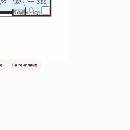
е
На генплане