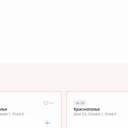
№ 39
олье
Краснополье
кция 1, Этаж 6
Дом 3.6, Секция 1, Этаж 4