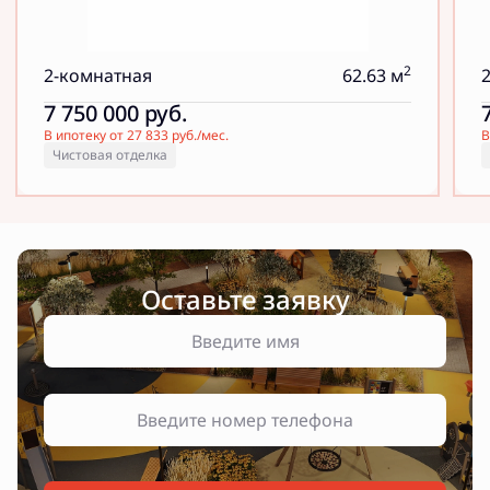
2
2-комнатная
62.63 м
7 750 000
руб.
В ипотеку от 27 833 руб./мес.
В
Чистовая отделка
Оставьте заявку