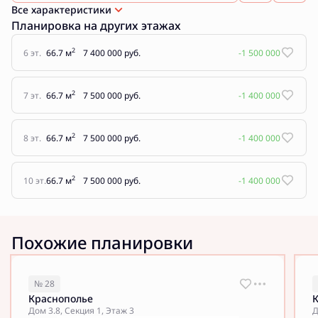
Все характеристики
Планировка на других этажах
2
6 эт.
66.7 м
7 400 000 руб.
-1 500 000
2
7 эт.
66.7 м
7 500 000 руб.
-1 400 000
2
8 эт.
66.7 м
7 500 000 руб.
-1 400 000
2
10 эт.
66.7 м
7 500 000 руб.
-1 400 000
Похожие планировки
№ 28
Краснополье
Дом 3.8, Секция 1, Этаж 3
Д