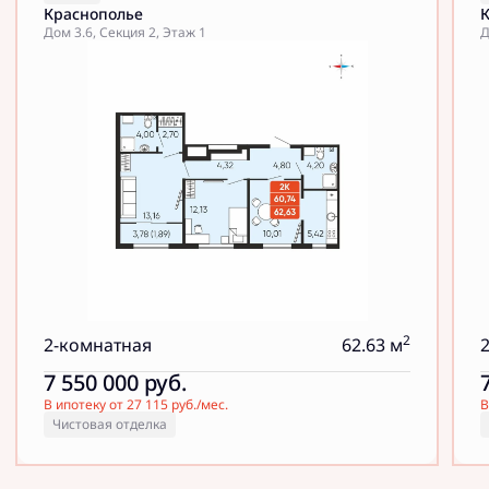
Краснополье
Дом 3.6, Секция 2, Этаж 1
Д
2
2-комнатная
62.63 м
7 550 000
руб.
В ипотеку от 27 115 руб./мес.
В
Чистовая отделка