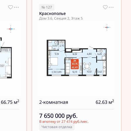
№ 127
Краснополье
Дом 3.6, Секция 2, Этаж 5
2
2
66.75 м
2-комнатная
62.63 м
7 650 000
руб.
В ипотеку от 27 474 руб./мес.
Чистовая отделка