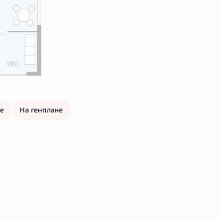
е
На генплане