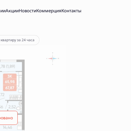
нии
Акции
Новости
Коммерция
Контакты
 квартиру за 24 часа
ровано