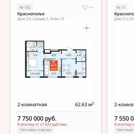
№ 162
№ 17
Краснополье
Красноп
Дом 3.6, Секция 2, Этаж 10
Дом 3.2, Се
2
2-комнатная
62.63 м
2-комна
7 750 000
руб.
7 550 
В ипотеку от 27 833 руб./мес.
В ипотеку о
Чистовая отделка
Чистовая