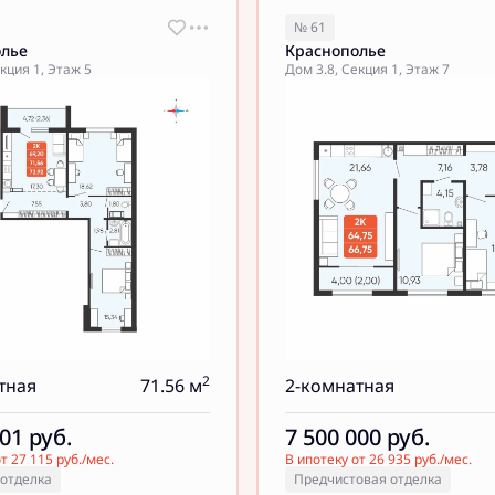
№ 61
олье
Краснополье
кция 1, Этаж 5
Дом 3.8, Секция 1, Этаж 7
2
тная
71.56 м
2-комнатная
001
руб.
7 500 000
руб.
т 27 115 руб./мес.
В ипотеку от 26 935 руб./мес.
 отделка
Предчистовая отделка