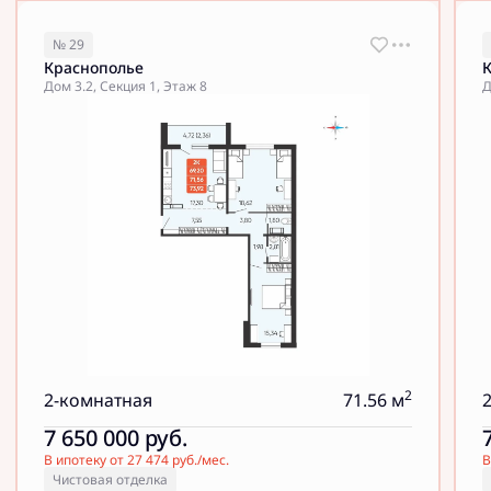
№ 29
Краснополье
Дом 3.2, Секция 1, Этаж 8
Д
2
2-комнатная
71.56 м
7 650 000
руб.
В ипотеку от 27 474 руб./мес.
В
Чистовая отделка