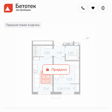
2
1-комнатная
35.07 м
Цена по запросу
Ипотека
от 21 153 руб.
Предчистовая отделка
Продано