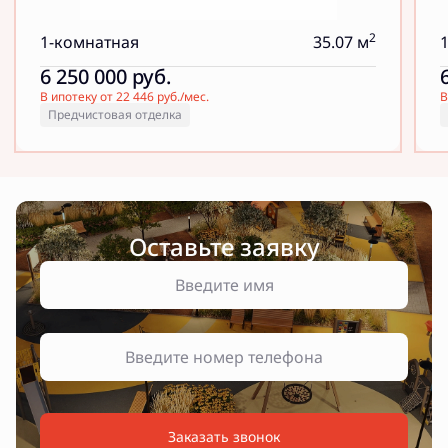
2
1-комнатная
35.07 м
6 250 000
руб.
В ипотеку от 22 446 руб./мес.
В
Предчистовая отделка
Оставьте заявку
Заказать звонок