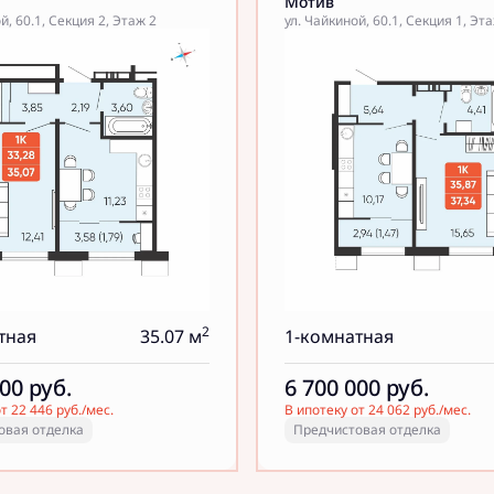
Мотив
й, 60.1, Секция 2, Этаж 2
ул. Чайкиной, 60.1, Секция 1, Эт
2
тная
35.07 м
1-комнатная
000
руб.
6 700 000
руб.
т 22 446 руб./мес.
В ипотеку от 24 062 руб./мес.
овая отделка
Предчистовая отделка