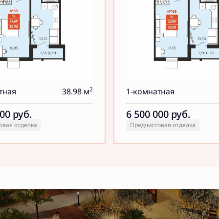
2
тная
38.98 м
1-комнатная
000
руб.
6 500 000
руб.
овая отделка
Предчистовая отделка