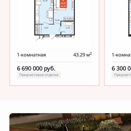
2
1-комнатная
43.29 м
1-комна
6 690 000
руб.
6 300 
Предчистовая отделка
Предчист