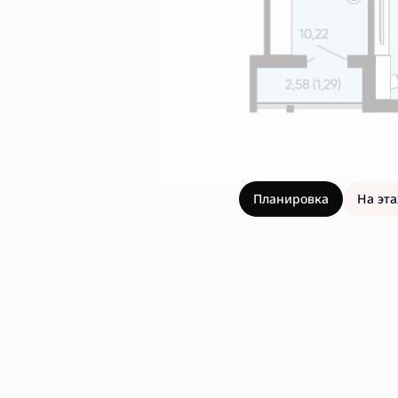
Планировка
На эт