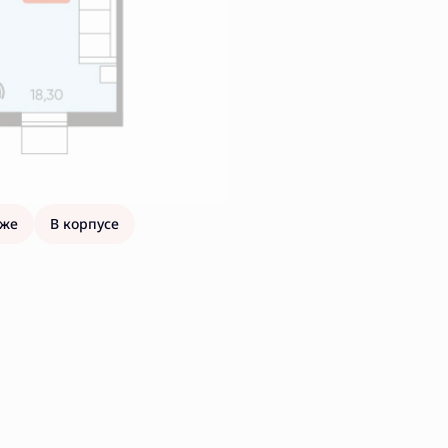
аже
В корпусе