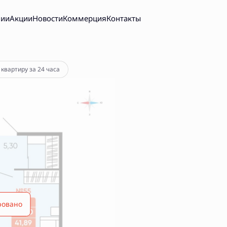
нии
Акции
Новости
Коммерция
Контакты
 квартиру за 24 часа
ровано