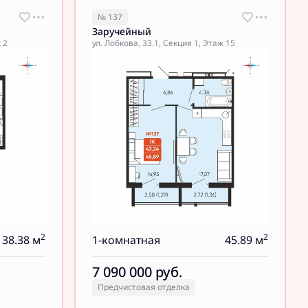
№ 137
Заручейный
 2
ул. Лобкова, 33.1, Секция 1, Этаж 15
2
2
38.38 м
1-комнатная
45.89 м
7 090 000
руб.
Предчистовая отделка