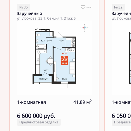
№ 35
№ 32
Заручейный
Заручей
ул. Лобкова, 33.1, Секция 1, Этаж 5
ул. Лобкова
2
1-комнатная
41.89 м
1-комна
6 600 000
руб.
6 050 
Предчистовая отделка
Предчист