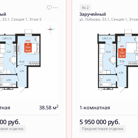
№ 2
ный
Заручейный
, 33.1, Секция 1, Этаж 5
ул. Лобкова, 33.1, Секция 1, Этаж
2
тная
38.58 м
1-комнатная
000
руб.
5 950 000
руб.
овая отделка
Предчистовая отделка