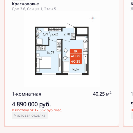
Краснополье
Дом 3.6, Секция 1, Этаж 5
Д
2
1-комнатная
40.25 м
4 890 000
руб.
В ипотеку от 17 562 руб./мес.
В
Чистовая отделка