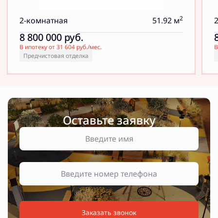
2
2-комнатная
51.92 м
8 800 000
руб.
В ипотеку от 31 604 руб./мес.
В
Предчистовая отделка
Оставьте заявку
Заказать звонок