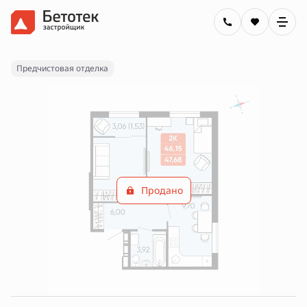
2
2-комнатная
47.68 м
Цена по запросу
Ипотека
от 29 413 руб.
Предчистовая отделка
Продано