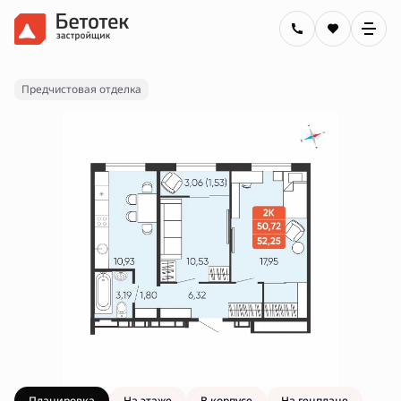
2
2-комнатная
52.25 м
8 990 000 руб.
Ипотека
от 32 286 руб.
Предчистовая отделка
Планировка
На этаже
В корпусе
На генплане