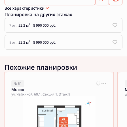
Все характеристики
Планировка на других этажах
2
7 эт.
52.3 м
8 990 000 руб.
2
8 эт.
52.3 м
8 990 000 руб.
Похожие планировки
№ 51
Мотив
ул. Чайкиной, 60.1, Секция 1, Этаж 9
у