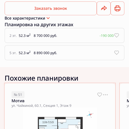
Заказать звонок
Все характеристики
Планировка на других этажах
2
2 эт.
52.3 м
8 700 000 руб.
-190 000
2
5 эт.
52.3 м
8 890 000 руб.
Похожие планировки
№ 51
Мотив
ул. Чайкиной, 60.1, Секция 1, Этаж 9
у