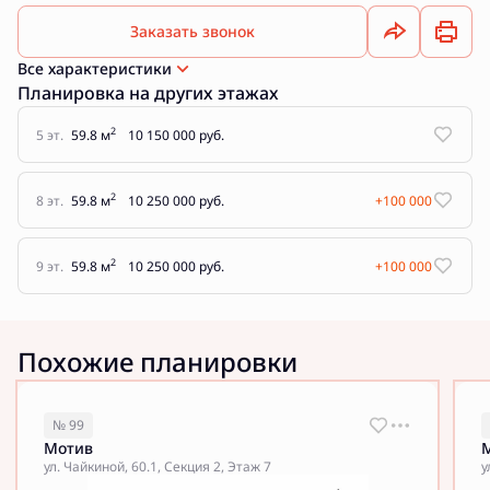
Заказать звонок
Все характеристики
Планировка на других этажах
2
5 эт.
59.8 м
10 150 000 руб.
2
8 эт.
59.8 м
10 250 000 руб.
+100 000
2
9 эт.
59.8 м
10 250 000 руб.
+100 000
Похожие планировки
№ 99
Мотив
ул. Чайкиной, 60.1, Секция 2, Этаж 7
у